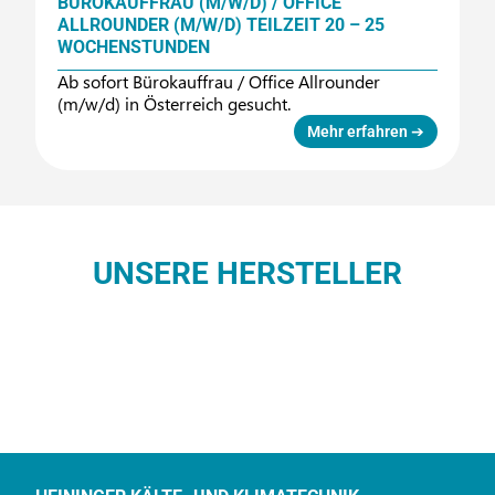
BÜROKAUFFRAU (M/W/D) / OFFICE
K
ALLROUNDER (M/W/D) TEILZEIT 20 – 25
M
WOCHENSTUNDEN
K
Ab sofort Bürokauffrau / Office Allrounder
K
(m/w/d) in Österreich gesucht.
(
Mehr erfahren ➔
UNSERE HERSTELLER