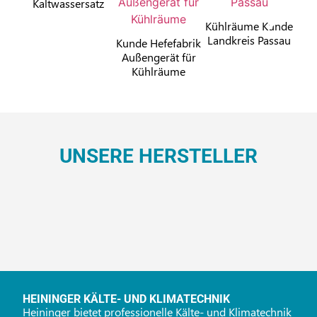
Kaltwassersatz
Ka
Kühlräume Kunde
Landkreis Passau
Kunde Hefefabrik
Außengerät für
Kühlräume
UNSERE HERSTELLER
HEININGER KÄLTE- UND KLIMATECHNIK
Heininger bietet professionelle Kälte- und Klimatechnik